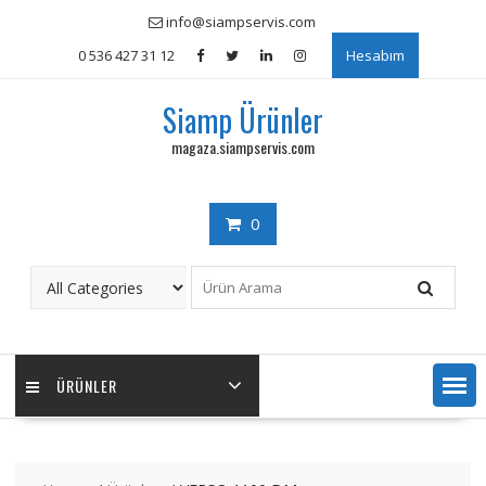
Skip
info@siampservis.com
to
0 536 427 31 12
Hesabım
content
Siamp Ürünler
magaza.siampservis.com
0
ÜRÜNLER