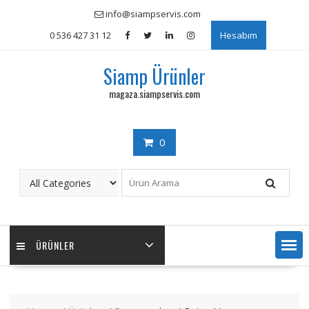
Skip
info@siampservis.com
to
0 536 427 31 12
Hesabım
content
Siamp Ürünler
magaza.siampservis.com
0
ÜRÜNLER