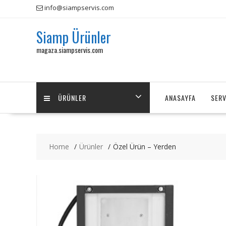
Skip
info@siampservis.com
to
content
Siamp Ürünler
magaza.siampservis.com
ÜRÜNLER
ANASAYFA
SERV
Home
Ürünler
Özel Ürün – Yerden