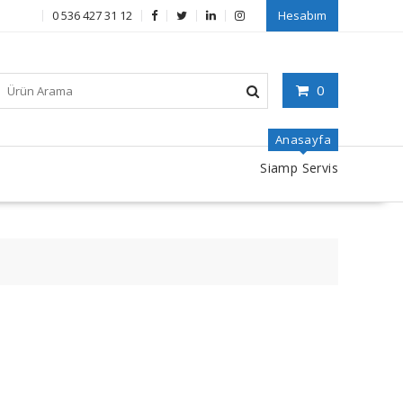
0 536 427 31 12
Hesabım
0
Anasayfa
Siamp Servis