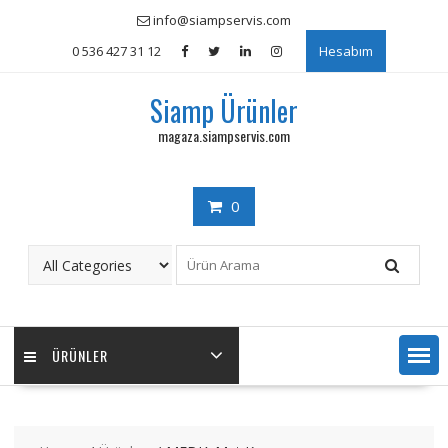
Skip
info@siampservis.com
to
0 536 427 31 12
Hesabım
content
Siamp Ürünler
magaza.siampservis.com
0
ÜRÜNLER