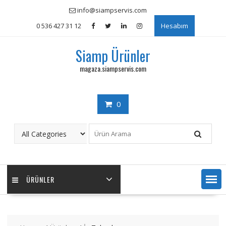
Skip
info@siampservis.com
to
0 536 427 31 12
Hesabım
content
Siamp Ürünler
magaza.siampservis.com
0
ÜRÜNLER