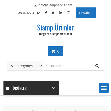
Skip
info@siampservis.com
to
0 536 427 31 12
Hesabım
content
Siamp Ürünler
magaza.siampservis.com
0
ÜRÜNLER