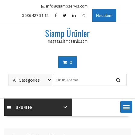
Skip
info@siampservis.com
to
0 536 427 31 12
Hesabım
content
Siamp Ürünler
magaza.siampservis.com
0
ÜRÜNLER