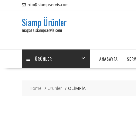
Skip
info@siampservis.com
to
content
Siamp Ürünler
magaza.siampservis.com
ÜRÜNLER
ANASAYFA
SERV
Home
Ürünler
OLİMPİA