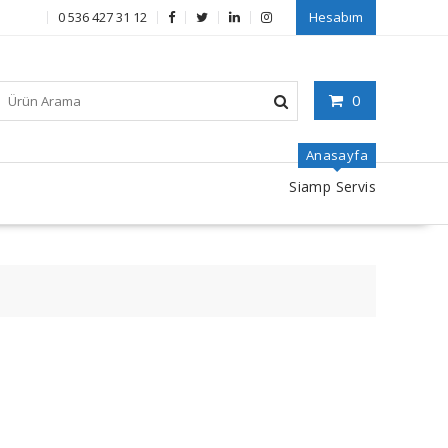
0 536 427 31 12
Hesabım
0
Anasayfa
Siamp Servis