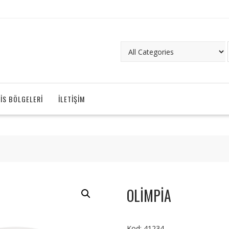
IS BÖLGELERI
İLETIŞIM
OLİMPİA
Kod: 41234