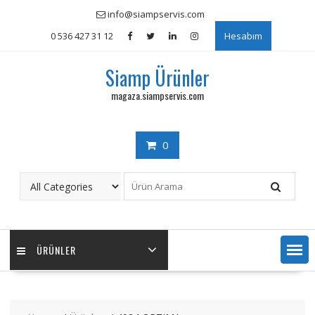
Skip
info@siampservis.com
to
0 536 427 31 12
Hesabım
content
Siamp Ürünler
magaza.siampservis.com
0
ÜRÜNLER