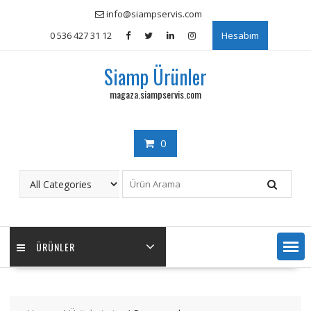
Skip
info@siampservis.com
to
0 536 427 31 12
Hesabım
content
Siamp Ürünler
magaza.siampservis.com
0
ÜRÜNLER